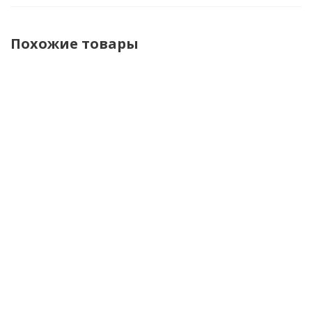
Похожие товары
Gaerne Мотоботы
Gaerne
Gaerne
GX-1 Goodyear
Мотоботы
Мотоботы
Anthracite/Grey/Red
для
для
кросса
мотокросса
SG-22
SG-22 Stellar
Gore-Tex
Enduro